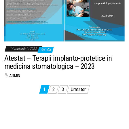
14 septembrie 2023
Off
Atestat – Terapii implanto-protetice in
medicina stomatologica – 2023
By
ADMIN
Navigare în articole
1
2
3
Următor