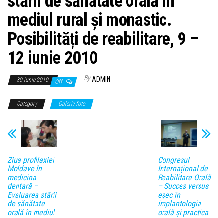
stării de sănătate orală în
mediul rural și monastic.
Posibilități de reabilitare, 9 –
12 iunie 2010
By
ADMIN
30 iunie 2010
Off
Category
Galerie foto
Ziua profilaxiei
Congresul
Moldave în
Internațional de
medicina
Reabilitare Orală
dentară –
– Succes versus
Evaluarea stării
eșec în
de sănătate
implantologia
orală în mediul
orală și practica