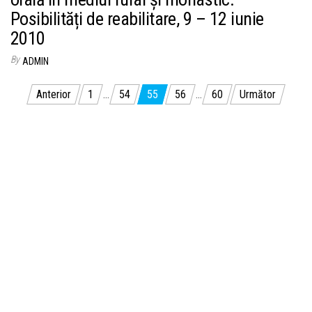
Posibilități de reabilitare, 9 – 12 iunie
2010
By
ADMIN
Navigare în articole
Anterior
1
…
54
55
56
…
60
Următor