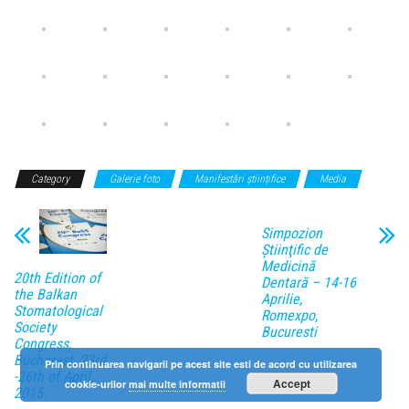
Category
Galerie foto
Manifestări științifice
Media
Simpozion
Ştiinţific de
Medicină
20th Edition of
Dentară – 14-16
the Balkan
Aprilie,
Stomatological
Romexpo,
Society
Bucuresti
Congress,
Bucharest, 23rd
Prin continuarea navigarii pe acest site esti de acord cu utilizarea
-26th of April,
Accept
cookie-urilor
mai multe informatii
2015.