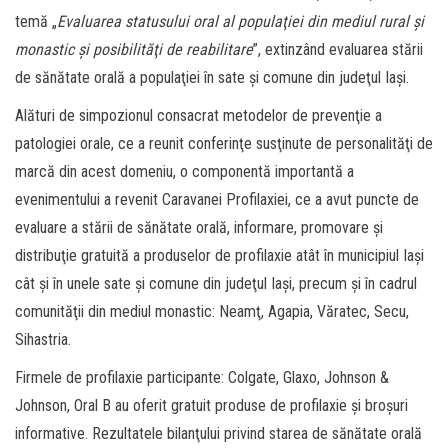
temă „
Evaluarea statusului oral al populaţiei din mediul rural şi
monastic şi posibilităţi de reabilitare
”, extinzând evaluarea stării
de sănătate orală a populaţiei în sate şi comune din judeţul Iaşi.
Alături de simpozionul consacrat metodelor de prevenţie a
patologiei orale, ce a reunit conferinţe susţinute de personalităţi de
marcă din acest domeniu, o componentă importantă a
evenimentului a revenit Caravanei Profilaxiei, ce a avut puncte de
evaluare a stării de sănătate orală, informare, promovare şi
distribuţie gratuită a produselor de profilaxie atât în municipiul Iaşi
cât şi în unele sate şi comune din judeţul Iaşi, precum şi în cadrul
comunităţii din mediul monastic: Neamţ, Agapia, Văratec, Secu,
Sihastria.
Firmele de profilaxie participante: Colgate, Glaxo, Johnson &
Johnson, Oral B au oferit gratuit produse de profilaxie şi broşuri
informative. Rezultatele bilanţului privind starea de sănătate orală