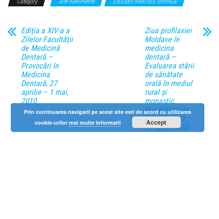
Category
Alte evenimente
Educație medicală continuă
Ediția a XIV-a a
Ziua profilaxiei
Zilelor Facultății
Moldave în
de Medicină
medicina
Dentară –
dentară –
Provocări în
Evaluarea stării
Medicina
de sănătate
Dentară, 27
orală în mediul
aprilie – 1 mai,
rural și
2010
monastic.
Posibilități de
Prin continuarea navigarii pe acest site esti de acord cu utilizarea
reabilitare, 9 –
Accept
cookie-urilor
mai multe informatii
12 iunie 2010