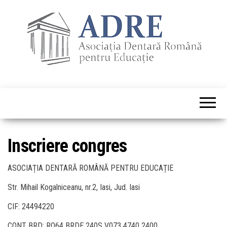
Inscriere congres
ASOCIAȚIA DENTARĂ ROMÂNĂ PENTRU EDUCAȚIE
Str. Mihail Kogalniceanu, nr.2, Iasi, Jud. Iasi
CIF: 24494220
CONT BRD: RO64 BRDE 240S V073 4740 2400