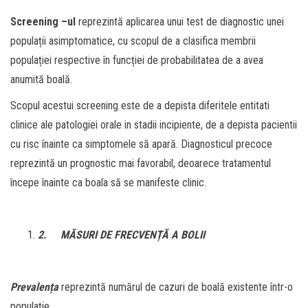
Screening –ul
reprezintă aplicarea unui test de diagnostic unei
populații asimptomatice, cu scopul de a clasifica membrii
populației respective în funcției de probabilitatea de a avea
anumită boală.
Scopul acestui screening este de a depista diferitele entitati
clinice ale patologiei orale in stadii incipiente, de a depista pacientii
cu risc înainte ca simptomele să apară. Diagnosticul precoce
reprezintă un prognostic mai favorabil, deoarece tratamentul
începe înainte ca boala să se manifeste clinic.
2.
MĂSURI DE FRECVENȚĂ A BOLII
Prevalența
reprezintă numărul de cazuri de boală existente într-o
populație.