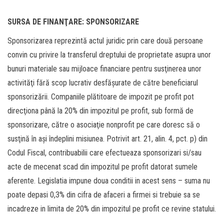
SURSA DE FINANŢARE: SPONSORIZARE
Sponsorizarea reprezintă actul juridic prin care două persoane
convin cu privire la transferul dreptului de proprietate asupra unor
bunuri materiale sau mijloace financiare pentru susţinerea unor
activităţi fără scop lucrativ desfăşurate de către beneficiarul
sponsorizării. Companiile plătitoare de impozit pe profit pot
direcţiona până la 20% din impozitul pe profit, sub formă de
sponsorizare, către o asociaţie non­profit pe care doresc să o
susţină în a­şi îndeplini misiunea. Potrivit art. 21, alin. 4, pct. p) din
Codul Fiscal, contribuabilii care efectueaza sponsorizari si/sau
acte de mecenat scad din impozitul pe profit datorat sumele
aferente. Legislatia impune doua conditii in acest sens – suma nu
poate depasi 0,3% din cifra de afaceri a firmei si trebuie sa se
incadreze in limita de 20% din impozitul pe profit ce revine statului.